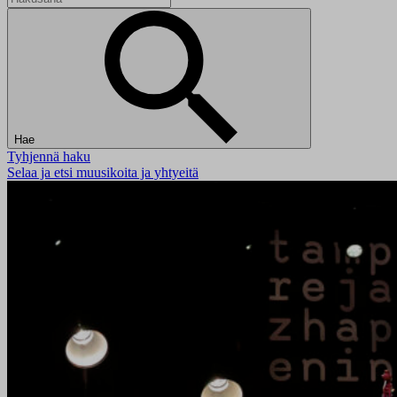
Hae
Tyhjennä haku
Selaa ja etsi muusikoita ja yhtyeitä