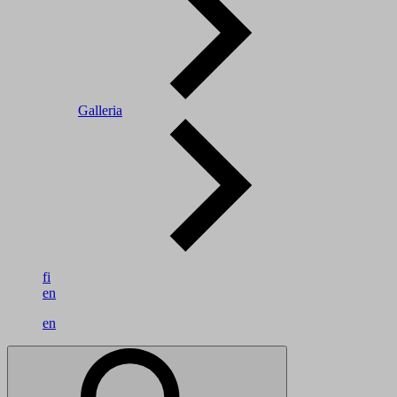
Galleria
fi
en
en