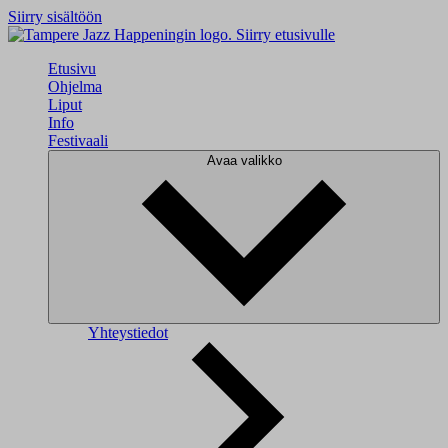
Siirry sisältöön
Siirry etusivulle
Etusivu
Ohjelma
Liput
Info
Festivaali
Avaa valikko
Yhteystiedot