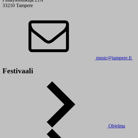
33210 Tampere
music@tampere.fi
Festivaali
Ohjelma