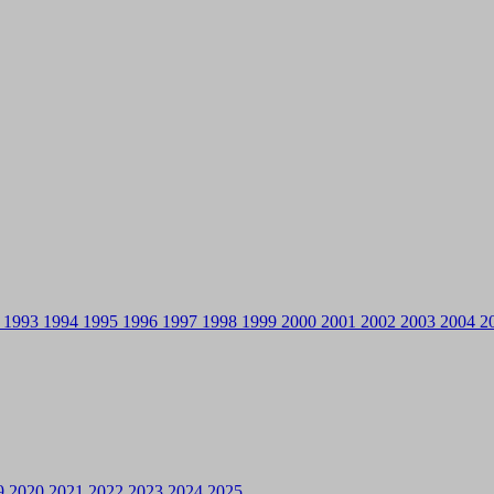
2
1993
1994
1995
1996
1997
1998
1999
2000
2001
2002
2003
2004
2
9
2020
2021
2022
2023
2024
2025