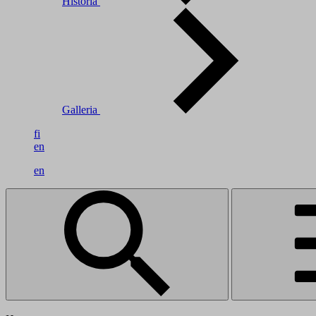
Historia
Galleria
fi
en
en