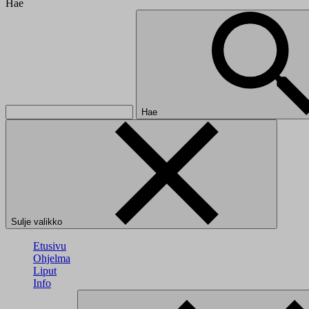
Hae
Hae
Sulje valikko
Etusivu
Ohjelma
Liput
Info