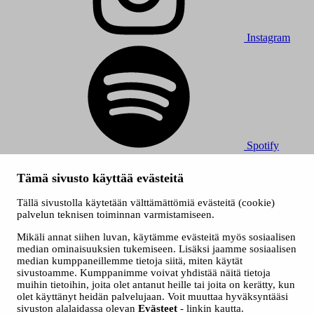
Instagram
Spotify
© 2026 Tampereen Musiikkijuhlat / Tampereen kaupunki.
Tämä sivusto käyttää evästeitä
Kaikki oikeudet muutoksiin pidätetään.
Evästeet
Tällä sivustolla käytetään välttämättömiä evästeitä (cookie)
Saavutettavuusseloste
palvelun teknisen toiminnan varmistamiseen.
Tietosuojaselosteet
Mikäli annat siihen luvan, käytämme evästeitä myös sosiaalisen
median ominaisuuksien tukemiseen. Lisäksi jaamme sosiaalisen
median kumppaneillemme tietoja siitä, miten käytät
sivustoamme. Kumppanimme voivat yhdistää näitä tietoja
muihin tietoihin, joita olet antanut heille tai joita on kerätty, kun
olet käyttänyt heidän palvelujaan. Voit muuttaa hyväksyntääsi
sivuston alalaidassa olevan
Evästeet
- linkin kautta.