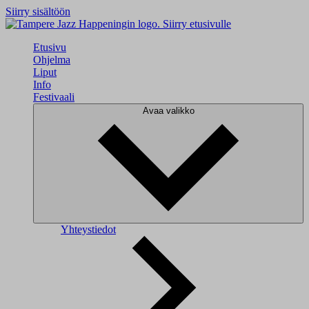
Siirry sisältöön
Siirry etusivulle
Etusivu
Ohjelma
Liput
Info
Festivaali
Avaa valikko
Yhteystiedot