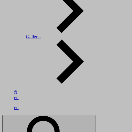
Galleria
fi
en
en