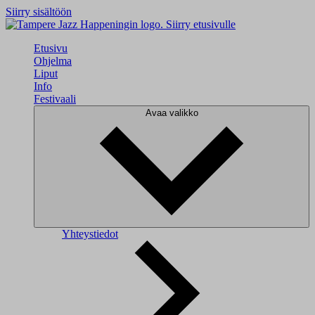
Siirry sisältöön
Siirry etusivulle
Etusivu
Ohjelma
Liput
Info
Festivaali
Avaa valikko
Yhteystiedot