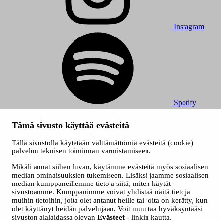
Instagram
Spotify
© 2026 Tampereen Musiikkijuhlat / Tampereen kaupunki.
Tämä sivusto käyttää evästeitä
Kaikki oikeudet muutoksiin pidätetään.
Evästeet
Tällä sivustolla käytetään välttämättömiä evästeitä (cookie)
Saavutettavuusseloste
palvelun teknisen toiminnan varmistamiseen.
Tietosuojaselosteet
Mikäli annat siihen luvan, käytämme evästeitä myös sosiaalisen
median ominaisuuksien tukemiseen. Lisäksi jaamme sosiaalisen
median kumppaneillemme tietoja siitä, miten käytät
sivustoamme. Kumppanimme voivat yhdistää näitä tietoja
muihin tietoihin, joita olet antanut heille tai joita on kerätty, kun
olet käyttänyt heidän palvelujaan. Voit muuttaa hyväksyntääsi
sivuston alalaidassa olevan
Evästeet
- linkin kautta.