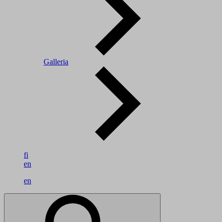
Galleria
fi
en
en