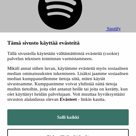
Spotify
© 2026 Tampereen Musiikkijuhlat / Tampereen kaupunki.
Tämä sivusto käyttää evästeitä
Kaikki oikeudet muutoksiin pidätetään.
Evästeet
Tällä sivustolla käytetään välttämättömiä evästeitä (cookie)
Saavutettavuusseloste
palvelun teknisen toiminnan varmistamiseen.
Tietosuojaselosteet
Mikäli annat siihen luvan, käytämme evästeitä myös sosiaalisen
median ominaisuuksien tukemiseen. Lisäksi jaamme sosiaalisen
median kumppaneillemme tietoja siitä, miten käytät
sivustoamme. Kumppanimme voivat yhdistää näitä tietoja
muihin tietoihin, joita olet antanut heille tai joita on kerätty, kun
olet käyttänyt heidän palvelujaan. Voit muuttaa hyväksyntääsi
sivuston alalaidassa olevan
Evästeet
- linkin kautta.
Siirry tampere.fi
Salli kaikki