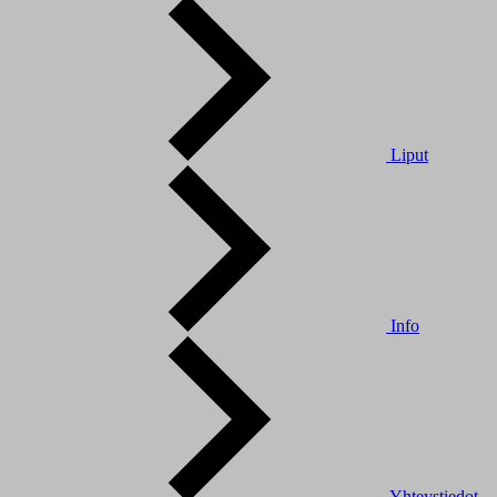
Liput
Info
Yhteystiedot