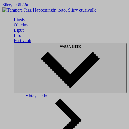
Siirry sisältöön
Siirry etusivulle
Etusivu
Ohjelma
Liput
Info
Festivaali
Avaa valikko
Yhteystiedot