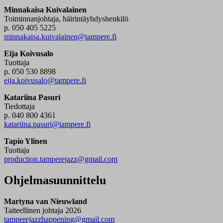
Minnakaisa Kuivalainen
Toiminnanjohtaja, häirintäyhdyshenkilö
p. 050 405 5225
minnakaisa.kuivalainen@tampere.fi
Eija Koivusalo
Tuottaja
p. 050 530 8898
eija.koivusalo@tampere.fi
Katariina Pasuri
Tiedottaja
p. 040 800 4361
katariina.pasuri@tampere.fi
Tapio Ylinen
Tuottaja
production.tamperejazz@gmail.com
Ohjelmasuunnittelu
Martyna van Nieuwland
Taiteellinen johtaja 2026
tamperejazzhappening@gmail.com