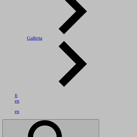
Galleria
fi
en
en