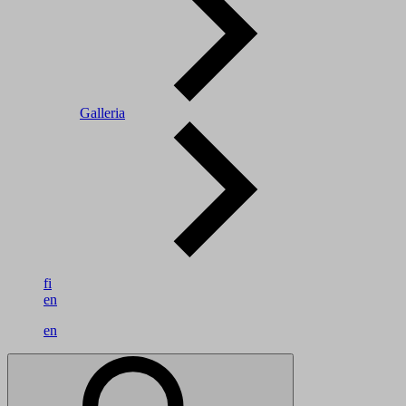
Galleria
fi
en
en