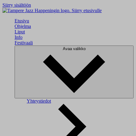
Siirry sisältöön
Siirry etusivulle
Etusivu
Ohjelma
Liput
Info
Festivaali
Avaa valikko
Yhteystiedot