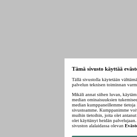
Tämä sivusto käyttää eväst
Tällä sivustolla käytetään välttäm
palvelun teknisen toiminnan varm
Mikäli annat siihen luvan, käytäm
median ominaisuuksien tukemiseen
median kumppaneillemme tietoja si
sivustoamme. Kumppanimme voivat
muihin tietoihin, joita olet antanut 
olet käyttänyt heidän palvelujaan
sivuston alalaidassa olevan
Eväst