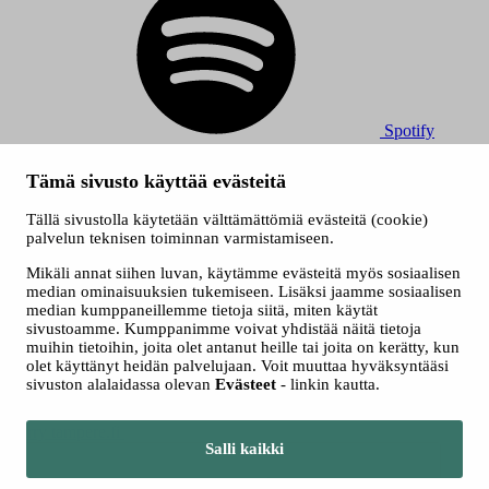
Spotify
© 2026 Tampereen Musiikkijuhlat / Tampereen kaupunki.
Tämä sivusto käyttää evästeitä
Kaikki oikeudet muutoksiin pidätetään.
Evästeet
Tällä sivustolla käytetään välttämättömiä evästeitä (cookie)
Saavutettavuusseloste
palvelun teknisen toiminnan varmistamiseen.
Tietosuojaselosteet
Mikäli annat siihen luvan, käytämme evästeitä myös sosiaalisen
median ominaisuuksien tukemiseen. Lisäksi jaamme sosiaalisen
median kumppaneillemme tietoja siitä, miten käytät
sivustoamme. Kumppanimme voivat yhdistää näitä tietoja
muihin tietoihin, joita olet antanut heille tai joita on kerätty, kun
olet käyttänyt heidän palvelujaan. Voit muuttaa hyväksyntääsi
sivuston alalaidassa olevan
Evästeet
- linkin kautta.
Siirry tampere.fi
Salli kaikki