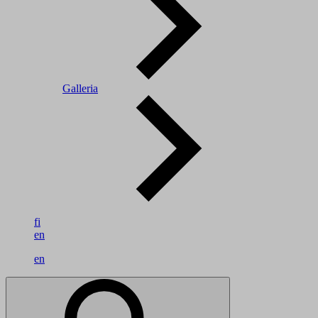
Galleria
fi
en
en