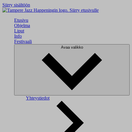
Siirry sisältöön
Siirry etusivulle
Etusivu
Ohjelma
Liput
Info
Festivaali
Avaa valikko
Yhteystiedot