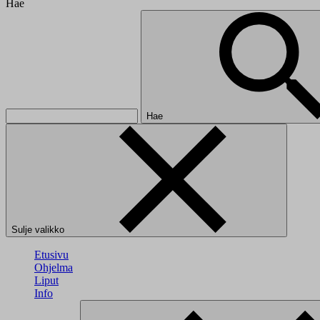
Hae
Hae
Sulje valikko
Etusivu
Ohjelma
Liput
Info