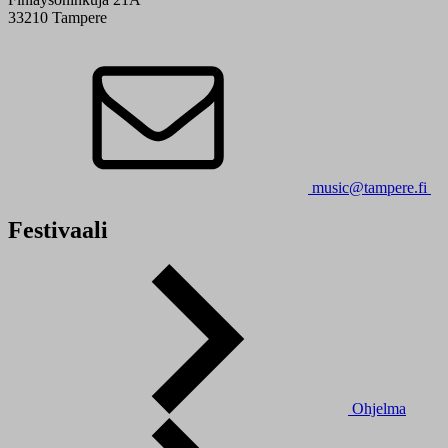
33210 Tampere
music@tampere.fi
Festivaali
Ohjelma