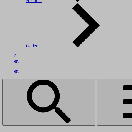
Historia
Galleria
fi
en
en