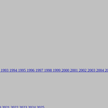
2
1993
1994
1995
1996
1997
1998
1999
2000
2001
2002
2003
2004
2
0
2021
2022
2023
2024
2025