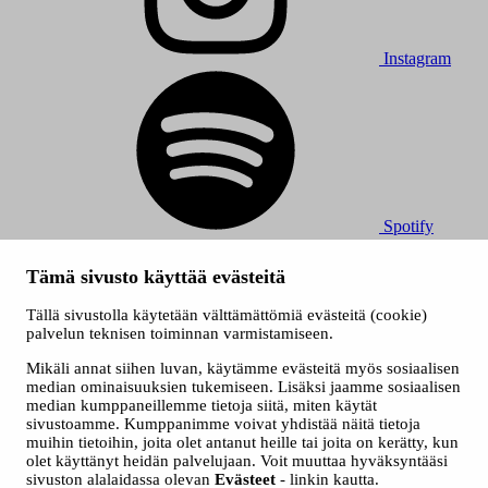
Instagram
Spotify
© 2026 Tampereen Musiikkijuhlat / Tampereen kaupunki.
Tämä sivusto käyttää evästeitä
Kaikki oikeudet muutoksiin pidätetään.
Evästeet
Tällä sivustolla käytetään välttämättömiä evästeitä (cookie)
Saavutettavuusseloste
palvelun teknisen toiminnan varmistamiseen.
Tietosuojaselosteet
Mikäli annat siihen luvan, käytämme evästeitä myös sosiaalisen
median ominaisuuksien tukemiseen. Lisäksi jaamme sosiaalisen
median kumppaneillemme tietoja siitä, miten käytät
sivustoamme. Kumppanimme voivat yhdistää näitä tietoja
muihin tietoihin, joita olet antanut heille tai joita on kerätty, kun
olet käyttänyt heidän palvelujaan. Voit muuttaa hyväksyntääsi
sivuston alalaidassa olevan
Evästeet
- linkin kautta.