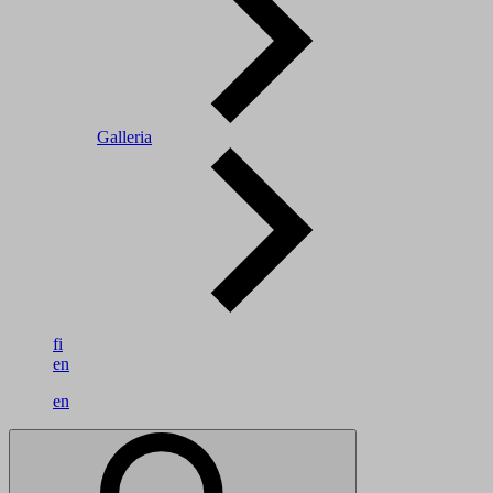
Galleria
fi
en
en