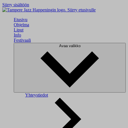
Siirry sisältöön
Siirry etusivulle
Etusivu
Ohjelma
Liput
Info
Festivaali
Avaa valikko
Yhteystiedot