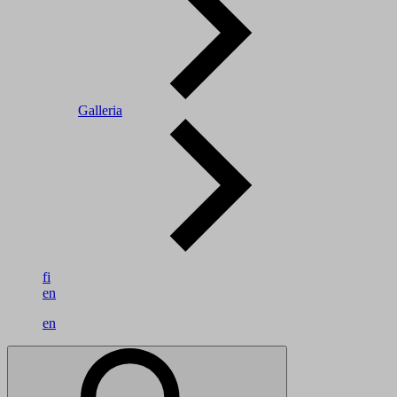
Galleria
fi
en
en