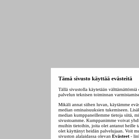
Tämä sivusto käyttää evästeitä
Tällä sivustolla käytetään välttämättömiä 
palvelun teknisen toiminnan varmistamis
Mikäli annat siihen luvan, käytämme eväs
median ominaisuuksien tukemiseen. Lisäk
median kumppaneillemme tietoja siitä, mi
sivustoamme. Kumppanimme voivat yhdist
muihin tietoihin, joita olet antanut heille t
olet käyttänyt heidän palvelujaan. Voit 
sivuston alalaidassa olevan
Evästeet
- lin