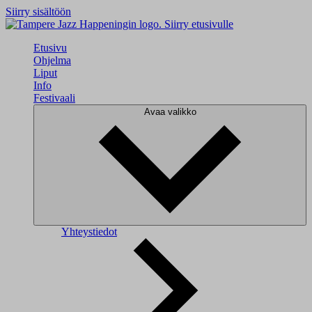
Siirry sisältöön
Siirry etusivulle
Etusivu
Ohjelma
Liput
Info
Festivaali
Avaa valikko
Yhteystiedot