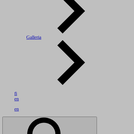
Galleria
fi
en
en