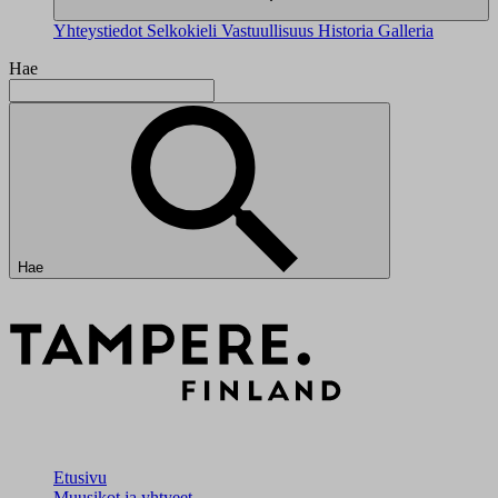
Yhteystiedot
Selkokieli
Vastuullisuus
Historia
Galleria
Hae
Hae
Etusivu
Muusikot ja yhtyeet