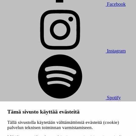
Facebook
Instagram
Spotify
© 2026 Tampereen Musiikkijuhlat / Tampereen kaupunki.
Tämä sivusto käyttää evästeitä
Kaikki oikeudet muutoksiin pidätetään.
Evästeet
Tällä sivustolla käytetään välttämättömiä evästeitä (cookie)
Saavutettavuusseloste
palvelun teknisen toiminnan varmistamiseen.
Tietosuojaselosteet