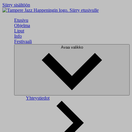
Siirry sisältöön
Siirry etusivulle
Etusivu
Ohjelma
Liput
Info
Festivaali
Avaa valikko
Yhteystiedot