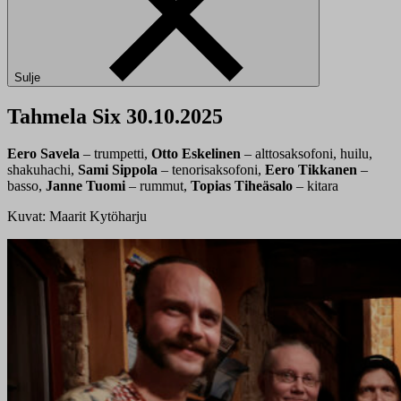
Sulje
Tahmela Six 30.10.2025
Eero Savela
– trumpetti,
Otto Eskelinen
– alttosaksofoni, huilu,
shakuhachi,
Sami Sippola
– tenorisaksofoni,
Eero Tikkanen
–
basso,
Janne Tuomi
– rummut,
Topias Tiheäsalo
– kitara
Kuvat: Maarit Kytöharju