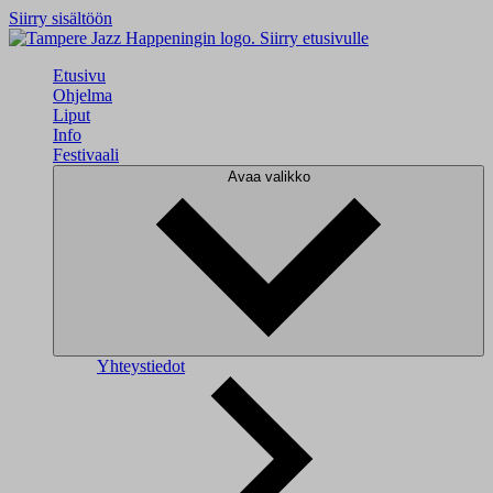
Siirry sisältöön
Siirry etusivulle
Etusivu
Ohjelma
Liput
Info
Festivaali
Avaa valikko
Yhteystiedot