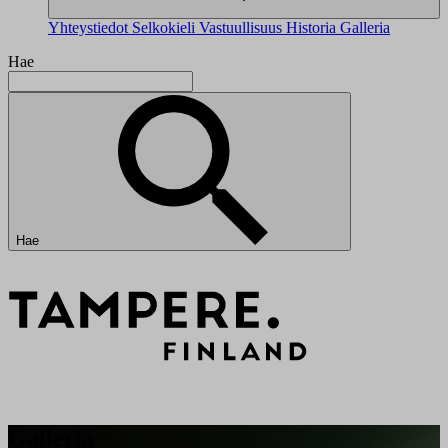
Yhteystiedot
Selkokieli
Vastuullisuus
Historia
Galleria
Hae
Hae
Galleria