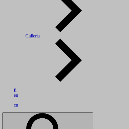
Galleria
fi
en
en