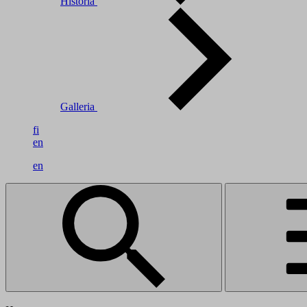
Historia
Galleria
fi
en
en