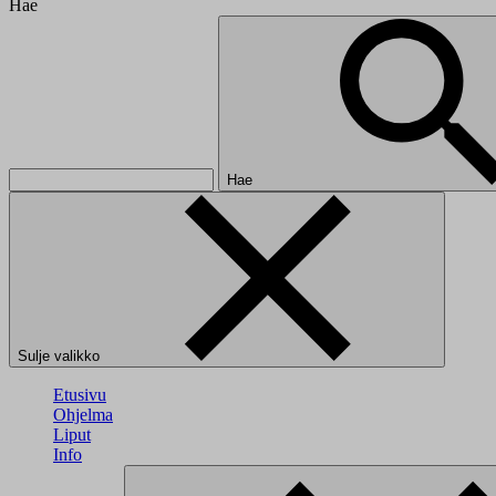
Hae
Hae
Sulje valikko
Etusivu
Ohjelma
Liput
Info