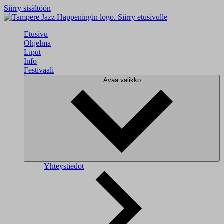
Siirry sisältöön
Siirry etusivulle
Etusivu
Ohjelma
Liput
Info
Festivaali
Avaa valikko
Yhteystiedot