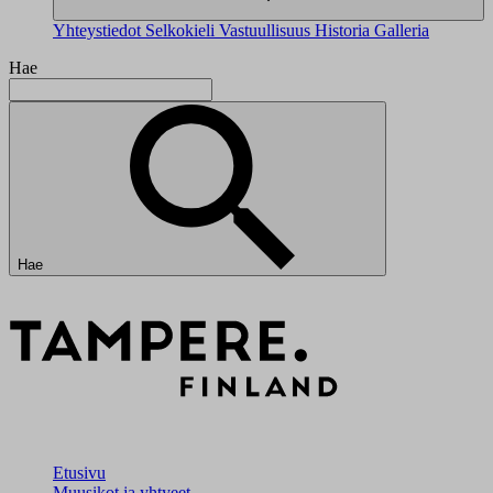
Yhteystiedot
Selkokieli
Vastuullisuus
Historia
Galleria
Hae
Hae
Etusivu
Muusikot ja yhtyeet