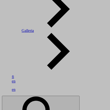
Galleria
fi
en
en