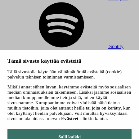
Spotify
© 2026 Tampereen Musiikkijuhlat / Tampereen kaupunki.
Tämä sivusto käyttää evästeitä
Kaikki oikeudet muutoksiin pidätetään.
Evästeet
Tällä sivustolla käytetään välttämättömiä evästeitä (cookie)
Saavutettavuusseloste
palvelun teknisen toiminnan varmistamiseen.
Tietosuojaselosteet
Mikäli annat siihen luvan, käytämme evästeitä myös sosiaalisen
median ominaisuuksien tukemiseen. Lisäksi jaamme sosiaalisen
median kumppaneillemme tietoja siitä, miten käytät
sivustoamme. Kumppanimme voivat yhdistää näitä tietoja
muihin tietoihin, joita olet antanut heille tai joita on kerätty, kun
olet käyttänyt heidän palvelujaan. Voit muuttaa hyväksyntääsi
sivuston alalaidassa olevan
Evästeet
- linkin kautta.
Siirry tampere.fi
Salli kaikki