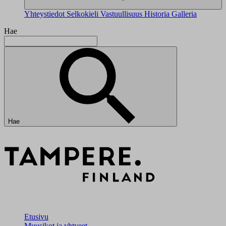
Yhteystiedot
Selkokieli
Vastuullisuus
Historia
Galleria
Hae
Hae
Etusivu
Muusikot ja yhtyeet