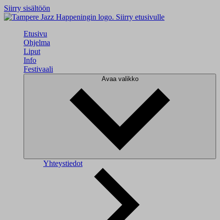
Siirry sisältöön
Siirry etusivulle
Etusivu
Ohjelma
Liput
Info
Festivaali
Avaa valikko
Yhteystiedot