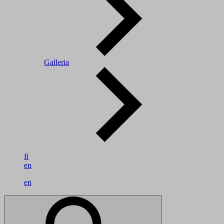
Galleria
fi
en
en