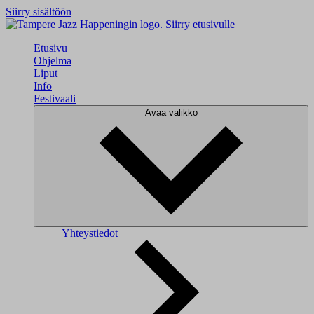
Siirry sisältöön
Siirry etusivulle
Etusivu
Ohjelma
Liput
Info
Festivaali
Avaa valikko
Yhteystiedot