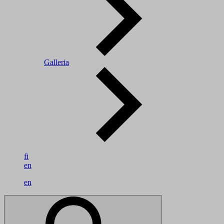
Galleria
fi
en
en