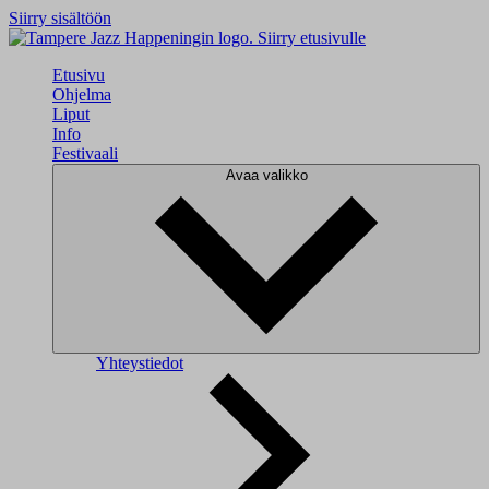
Siirry sisältöön
Siirry etusivulle
Etusivu
Ohjelma
Liput
Info
Festivaali
Avaa valikko
Yhteystiedot