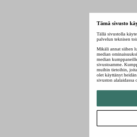
Tämä sivusto käy
Tällä sivustolla käyt
palvelun teknisen to
Mikäli annat siihen 
median ominaisuuksi
median kumppaneillem
sivustoamme. Kumppa
muihin tietoihin, joit
olet käyttänyt heidä
sivuston alalaidassa