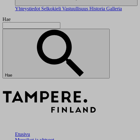
Yhteystiedot
Selkokieli
Vastuullisuus
Historia
Galleria
Hae
Hae
Etusivu
Muusikot ja yhtyeet