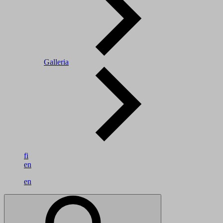
Galleria
fi
en
en