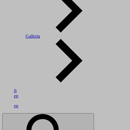
Galleria
fi
en
en