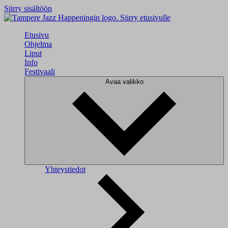
Siirry sisältöön
Siirry etusivulle
Etusivu
Ohjelma
Liput
Info
Festivaali
Avaa valikko
Yhteystiedot