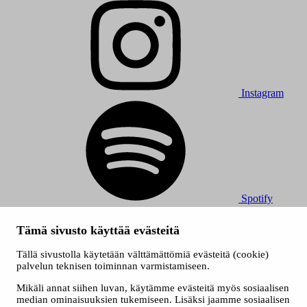
Instagram
Spotify
© 2026 Tampereen Musiikkijuhlat / Tampereen kaupunki.
Tämä sivusto käyttää evästeitä
Kaikki oikeudet muutoksiin pidätetään.
Evästeet
Tällä sivustolla käytetään välttämättömiä evästeitä (cookie)
Saavutettavuusseloste
palvelun teknisen toiminnan varmistamiseen.
Tietosuojaselosteet
Mikäli annat siihen luvan, käytämme evästeitä myös sosiaalisen
median ominaisuuksien tukemiseen. Lisäksi jaamme sosiaalisen