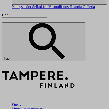
Yhteystiedot
Selkokieli
Vastuullisuus
Historia
Galleria
Hae
Hae
Etusivu
Muusikot ja yhtyeet