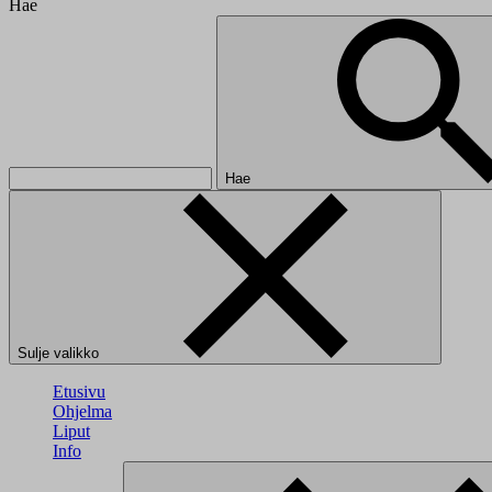
Hae
Hae
Sulje valikko
Etusivu
Ohjelma
Liput
Info