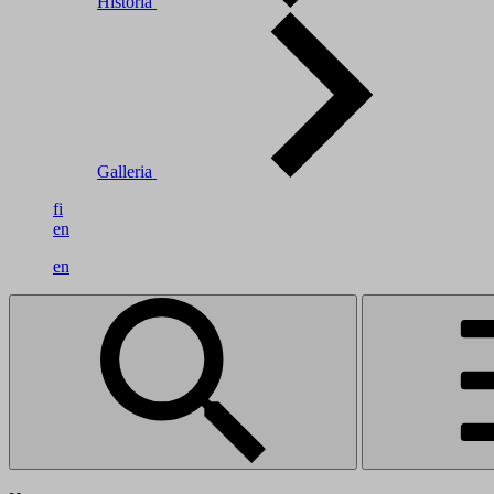
Historia
Galleria
fi
en
en