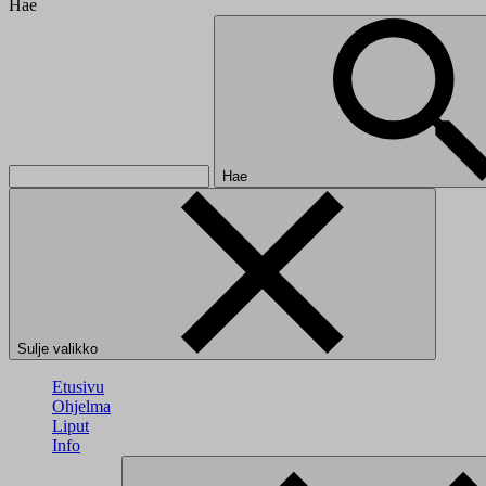
Hae
Hae
Sulje valikko
Etusivu
Ohjelma
Liput
Info