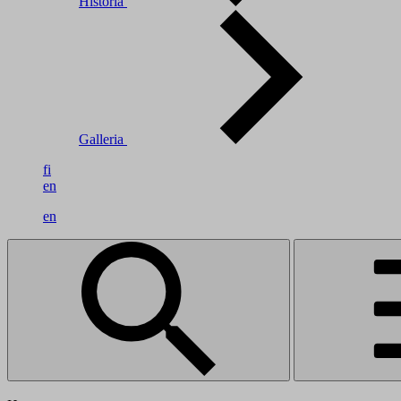
Historia
Galleria
fi
en
en