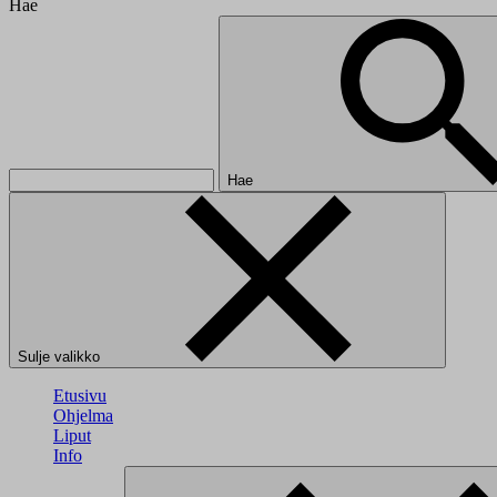
Hae
Hae
Sulje valikko
Etusivu
Ohjelma
Liput
Info