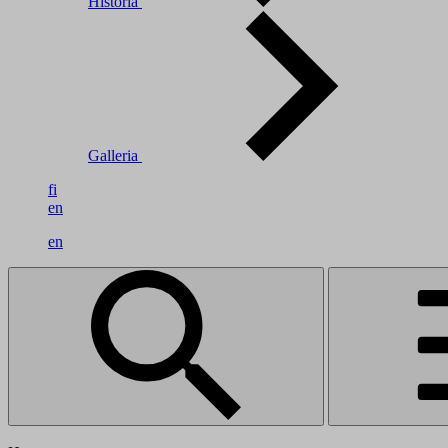
Historia
Galleria
fi
en
en