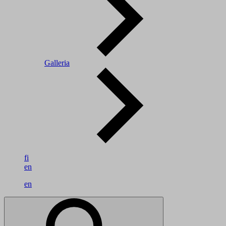
Galleria
fi
en
en