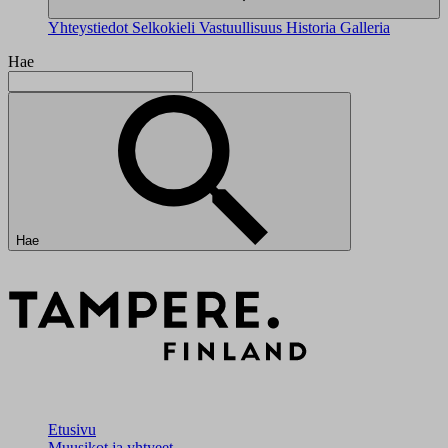
Yhteystiedot
Selkokieli
Vastuullisuus
Historia
Galleria
Hae
Hae
Etusivu
Muusikot ja yhtyeet