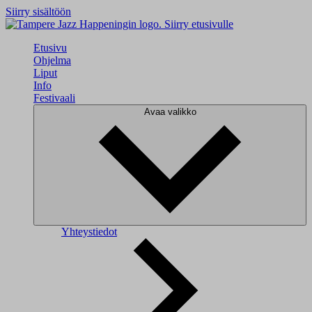
Siirry sisältöön
Siirry etusivulle
Etusivu
Ohjelma
Liput
Info
Festivaali
Avaa valikko
Yhteystiedot