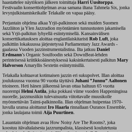
haastattelee näytöksen jälkeen toimittaja
Harri Uusitorppa
.
Festivaalin konserttiohjelman avaa samana iltana Tahmela Six, jonka
levynjulkistamiskeikalle Telakalle on vapaa pääsy.
Perjantain ohjelma alkaa Yrjö-palkinnon sekä muiden Suomen
Jazzliiton ja Ylen Jazzradion myöntämien tunnustusten jakamisella
sekä Yrjö-palkitun lyhyellä esiintymisellä. Kansainvälisen
konserttikattauksen aloittaa englantilaiskitaristi
Rob Luft
, joka
palkittiin lokakuussa järjestetyssä Parliamentary Jazz Awards -
gaalassa Vuoden jazzinstrumentalistina. Ilta jatkuu
Daniel
Erdmann
’s Organic Soulfoodin sekä DownBeat-lehden
perinteisessä kriitikkoäänestyksessä kaksinkertaisesti palkitun
Mary
Halvorson
Amaryllis Sextetin esiintymisillä.
Telakalla kohtaavat kotimaisen jazzin eri sukupolvet. Illan aloittaa
joulukuussa vuonna 90 vuotta täyttävä
Juhani ”Junnu” Aaltonen
trioineen. Heti hänen jälkeensä lavan ottaa haltuun 65 vuotta
nuorempi
Helmi Antila
, joka pokkasi viime vuoden Happeningissa
nuorelle, jazzmusiikin tulevaisuutta viitottavalle muusikolle
myönnettävän Taimi-palkinnolla. Illan ohjelman huipentaa 1970-
luvulla uransa aloittanut
Iro Haarla
rinnallaan Ouranos Ensemble,
jonka laulajana toimii
Aija Puurtinen
.
Lauantain ohjelman avaa How Noisy Are The Rooms?, joka
koostuu itävaltalaisesta jazzrumpalista, klassisesti koulutetusta