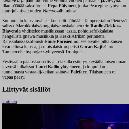
Lehto/Korpi
palkittiin viime vuonna vuoden parhaana jazzlevynä.
Illan päättää saksofonisti
Pepa Päivinen
, jonka Peacepipe -yhtye on
juuri julkaissut uuden
Vihmoo
-albuminsa.
Sunnuntain kansainväliset konsertit nähdään Tampere-talon Pienessä
salissa. Marokkolais-kongolais-ranskalainen trio
Raulin-Bekkas-
Biayenda
yhdistelee musiikissaan jazzia, pohjoisafrikkalaista
hengellistä gnawa-musiikkia ja Keski-Afrikan perinnettä.
Ranskalaissaksofonisti
Émile Parisien
nousee lavalle pitkäikäisen
kvartettinsa kanssa, ja ruotsalaistrumpetisti
Goran Kajfeš
tuo
Tampereelle hypnojazz-yhtyeensä Tropiques.
Festivaalin päätöskonsertissa Telakalla esiintyy keväällä toisen oman
levynsä julkaissut
Lauri Kallio
yhtyeineen, ja loppuillan
tunnelmasta vastaa dj-keikan soittava
Paleface
. Tilaisuuteen on
vapaa pääsy.
Liittyvät sisällöt
Uutinen