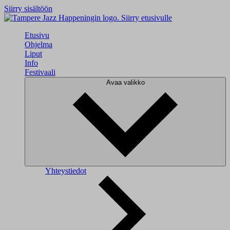
Siirry sisältöön
Siirry etusivulle
Etusivu
Ohjelma
Liput
Info
Festivaali
Avaa valikko
Yhteystiedot