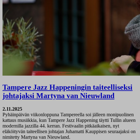
Tampere Jazz Happeningin taiteelliseksi
johtajaksi Martyna van Nieuwland
2.11.2025
Pyhäinpäivän viikonloppuna Tampereella soi jälleen monipuolinen
kattaus musiikkia, kun Tampere Jazz Happening täytti Tullin alueen
modernilla jazzilla 44. kerran. Festivaalin pitkäaikaisen, nyt
eläköityvän taiteellisen johtajan Juhamatti Kauppisen seuraajaksi on
nimitetty Martyna van Nieuwland.