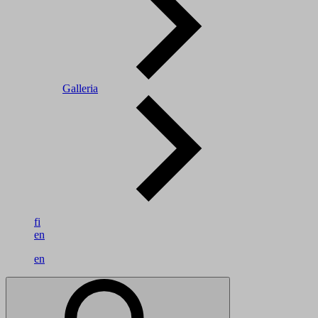
Galleria
fi
en
en