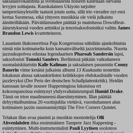
saksalaisvokalistista ja sveitsiläisestä noiseen kallellaan olevasta
levyjen soittajasta. Ranskalainen Ukiyoto tarjoilee
tamperelaisyleisölle taatusti jotain uutta, sillä trio vierailee nyt ensi
kertaa Suomessa, eikä yhtyeen musiikkia ole vielä julkaistu
äänitteilläkään. Päivätilaisuuden päättää jo mainitussa DownBeat-
äänestyksessä vuoden artistiksi ja tenorisaksofonistiksi valittu
James
Brandon Lewis
kvartetteineen.
Lauantain iltakonsertissa Paja Kongressissa nähdään ajankohtaisia
nimiä niin kotimaiselta kuin kansainväliseltä jazzrintamalta. Nuorta
jazzsukupolvea edustaa legendaarisen
Pharoah Sandersin
lapsi,
saksofonisti
Tomoki Sanders
. Berliinissä pitkään vaikuttaneen
suomalaiskitaristin
Kalle Kaliman
ja saksalaisen pasunistin
Conny
Bauerin
viime kesänä julkaistu albumi
13 Kuukautta
nostettiin
lokakuun alussa saksankielisten kriitikkojen ehdokaslistalle vuoden
jazzlevyksi (Der Preis der deutschen Schallplattenkritik). Heidän
kanssaan lavalle nousee Happeningissa lukuisissa eri
kokoonpanoissa esiintynyt yhdysvaltalaisrumpali
Hamid Drake
.
Tämä on trion maailmanensi-iltaesiintyminen. Illan päättää
debyyttialbuminsa 20-vuotisjuhlia viettävä, vuosituhannen alun
kotimaisen jazzin suunnannäyttäjä The Five Corners Quintet.
Telakan illan avaa pianisti ja musiikin moniottelija
Olli
Ahvenlahden
ihka ensimmäinen Tampere Jazz Happening -
esiintyminen. Multi-instrumentalisti
Pauli Lyytisen
sooloteos