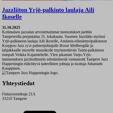
Jazzliiton Yrjö-palkinto laulaja Aili
Ikoselle
31.10.2025
Kotimaisen jazzalan arvostetuimmat tunnustukset jaettiin
Tampereella perjantaina 31. lokakuuta. Suomen Jazzliitto myönsi
Yrjö-palkinnon laulaja Aili Ikoselle, Andania-elämäntyöpalkinnon
Korppoo Jazz ry:n puheenjohtajalle Bosse Mellbergille ja
lahjakkaalle nuorelle muusikolle myönnettävän Taimi-palkinnon
rumpali Veikka Kajamiehelle. Ylen jakaman Varjo-Yrjö-
tunnustuksen jazzkulttuurin edistämisestä vastaanotti Tampere Jazz
Happeningin eläköityvä taiteellinen johtaja ja tuottaja Juhamatti
Kauppinen.
Yhteystiedot
Finlaysoninkuja 21A
33210 Tampere