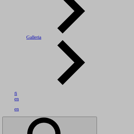
Galleria
fi
en
en