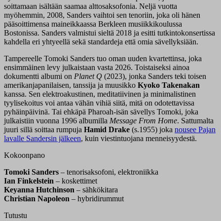
soittamaan isältään saamaa alttosaksofonia. Neljä vuotta
myöhemmin, 2008, Sanders vaihtoi sen tenoriin, joka oli hänen
pääsoittimensa maineikkaassa Berkleen musiikkikoulussa
Bostonissa. Sanders valmistui sieltä 2018 ja esitti tutkintokonsertissa
kahdella eri yhtyeellä sekä standardeja että omia sävellyksiään.
Tampereelle Tomoki Sanders tuo oman uuden kvartettinsa, joka
ensimmäinen levy julkaistaan vasta 2026. Toistaiseksi ainoa
dokumentti albumi on
Planet Q
(2023), jonka Sanders teki toisen
amerikanjapanilaisen, tanssija ja muusikko
Kyoko Takenakan
kanssa. Sen elektroakustinen, meditatiivinen ja minimalistinen
tyylisekoitus voi antaa vähän vihiä siitä, mitä on odotettavissa
pyhäinpäivinä. Tai ehkäpä Pharoah-isän sävellys Tomoki, joka
julkaistiin vuonna 1996 albumilla
Message From Home
. Sattumalta
juuri sillä soittaa rumpuja
Hamid Drake
(s.1955) joka
nousee Pajan
lavalle Sandersin jälkeen
, kuin viestintuojana menneisyydestä.
Kokoonpano
Tomoki Sanders
– tenorisaksofoni, elektroniikka
Ian Finkelstein
– koskettimet
Keyanna Hutchinson
– sähkökitara
Christian Napoleon
– hybridirummut
Tutustu