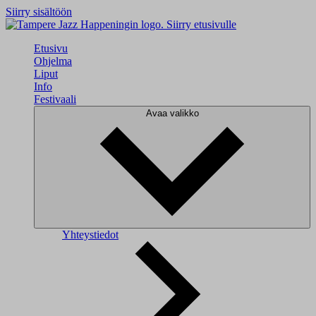
Siirry sisältöön
Siirry etusivulle
Etusivu
Ohjelma
Liput
Info
Festivaali
Avaa valikko
Yhteystiedot