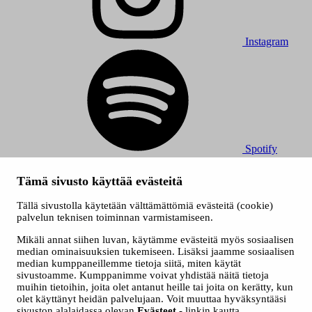
Instagram
Spotify
© 2026 Tampereen Musiikkijuhlat / Tampereen kaupunki.
Tämä sivusto käyttää evästeitä
Kaikki oikeudet muutoksiin pidätetään.
Evästeet
Tällä sivustolla käytetään välttämättömiä evästeitä (cookie)
Saavutettavuusseloste
palvelun teknisen toiminnan varmistamiseen.
Tietosuojaselosteet
Mikäli annat siihen luvan, käytämme evästeitä myös sosiaalisen
median ominaisuuksien tukemiseen. Lisäksi jaamme sosiaalisen
median kumppaneillemme tietoja siitä, miten käytät
sivustoamme. Kumppanimme voivat yhdistää näitä tietoja
muihin tietoihin, joita olet antanut heille tai joita on kerätty, kun
olet käyttänyt heidän palvelujaan. Voit muuttaa hyväksyntääsi
sivuston alalaidassa olevan
Evästeet
- linkin kautta.