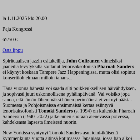
la
1.11.2025 klo 20.00
Paja Kongressi
65/50 €
Osta lippu
Spirituaalisen jazzin esitaiteilija,
John Coltranen
viimeisiksi
jääneillä levytyksillä soittanut tenorisaksofonisti
Pharoah Sanders
ei käynyt koskaan Tampere Jazz Happeningissa, mutta olisi sopinut
konserttiohjelmaan milloin tahansa.
Tänä vuonna hänestä voi saada silti poikkeuksellisen häivähdyksen,
ja sopivasti juuri uskonnollisena pyhäinpäivänä. Vai voisiko jopa
sanoa, että tämän lähemmäksi hänen perimäänsä ei voi nyt päästä.
Suomessa ja Pohjoismaissa ensimmäistä kertaa esiintyvä
tenorisaksofonisti
Tomoki Sanders
(s. 1994) on kuitenkin Pharoah
Sandersin (1940–2022) jälkeläinen suoraan alenevassa polvessa,
kahdeksasta lapsesta ilmeisesti nuorin.
New Yorkissa syntynyt Tomoki Sanders asui teini-ikäisenä
kymmenkunta vuotta äitinsä kotimaassa Japanissa, jossa hän alkoi