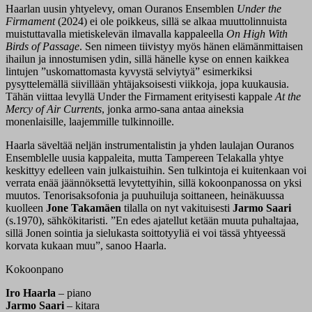
Haarlan uusin yhtyelevy, oman Ouranos Ensemblen
Under the
Firmament
(2024) ei ole poikkeus, sillä se alkaa muuttolinnuista
muistuttavalla mietiskelevän ilmavalla kappaleella
On High With
Birds of Passage
. Sen nimeen tiivistyy myös hänen elämänmittaisen
ihailun ja innostumisen ydin, sillä hänelle kyse on ennen kaikkea
lintujen ”uskomattomasta kyvystä selviytyä” esimerkiksi
pysyttelemällä siivillään yhtäjaksoisesti viikkoja, jopa kuukausia.
Tähän viittaa levyllä Under the Firmament erityisesti kappale
At the
Mercy of Air Currents
, jonka armo-sana antaa aineksia
monenlaisille, laajemmille tulkinnoille.
Haarla säveltää neljän instrumentalistin ja yhden laulajan Ouranos
Ensemblelle uusia kappaleita, mutta Tampereen Telakalla yhtye
keskittyy edelleen vain julkaistuihin. Sen tulkintoja ei kuitenkaan voi
verrata enää jäännöksettä levytettyihin, sillä kokoonpanossa on yksi
muutos. Tenorisaksofonia ja puuhuiluja soittaneen, heinäkuussa
kuolleen
Jone Takamäen
tilalla on nyt vakituisesti
Jarmo Saari
(s.1970), sähkökitaristi. ”En edes ajatellut ketään muuta puhaltajaa,
sillä Jonen sointia ja sielukasta soittotyyliä ei voi tässä yhtyeessä
korvata kukaan muu”, sanoo Haarla.
Kokoonpano
Iro Haarla
– piano
Jarmo Saari
– kitara