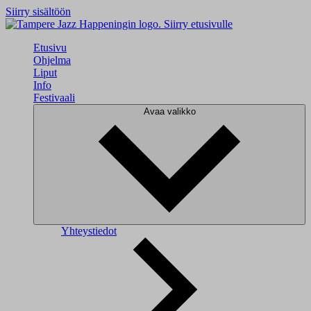
Siirry sisältöön
Siirry etusivulle
Etusivu
Ohjelma
Liput
Info
Festivaali
Avaa valikko
Yhteystiedot