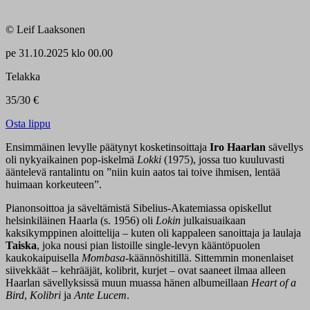
© Leif Laaksonen
pe
31.10.2025 klo 00.00
Telakka
35/30 €
Osta lippu
Ensimmäinen levylle päätynyt kosketinsoittaja
Iro Haarlan
sävellys
oli nykyaikainen pop-iskelmä
Lokki
(1975), jossa tuo kuuluvasti
ääntelevä rantalintu on ”niin kuin aatos tai toive ihmisen, lentää
huimaan korkeuteen”.
Pianonsoittoa ja säveltämistä Sibelius-Akatemiassa opiskellut
helsinkiläinen Haarla (s. 1956) oli
Lokin
julkaisuaikaan
kaksikymppinen aloittelija – kuten oli kappaleen sanoittaja ja laulaja
Taiska
, joka nousi pian listoille single-levyn kääntöpuolen
kaukokaipuisella
Mombasa
-käännöshitillä. Sittemmin monenlaiset
siivekkäät – kehrääjät, kolibrit, kurjet – ovat saaneet ilmaa alleen
Haarlan sävellyksissä muun muassa hänen albumeillaan
Heart of a
Bird
,
Kolibri
ja
Ante Lucem
.