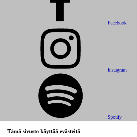
Facebook
Instagram
Spotify
© 2026 Tampereen Musiikkijuhlat / Tampereen kaupunki.
Tämä sivusto käyttää evästeitä
Kaikki oikeudet muutoksiin pidätetään.