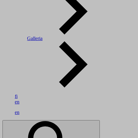
Galleria
fi
en
en