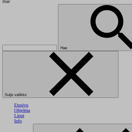
Hae
Hae
Sulje valikko
Etusivu
Ohjelma
Liput
Info