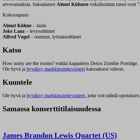
arvovarauksia. Saksalaisen
Almut Kühnen
vokalisoimat runot ovat ”
Kokoonpano
Almut Kühne
– laulu
Joke Lanz
– levysoittimet
Alfred Vogel
– rummut, lyömäsoittimet
Katso
How noisy are the rooms? esittää kappaleen Detox Zombie Porridge.
Ole hyvä ja
hyväksy markkinointievästeet
katsoaksesi videon.
Kuuntele
Ole hyvä ja
hyväksy markkinointievästeet
, jotta voit nähdä upotuksen
Samassa konserttitilaisuudessa
James Brandon Lewis Quartet (US)