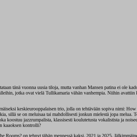
taan tänä vuonna uusia tiloja, mutta vanhan Mansen patina ei ole kadon
ritalleihin, jotka ovat vielä Tullikamaria vähän vanhempia. Niihin avatt
simmäiseksi keskieurooppalaisen trio, jolla on tehtävään sopiva nimi: 
a, sillä se on meluisaa tai mahdollisesti jonkun mielestä jopa melua. T
oka koostuu jazzrumpalista, klassisesti koulutetusta vokalistista ja noise
en kaaoksen kontrolli?
 The Rooms? on tehnyt tähän mennessä kaksi, 2021 ja 2025. Jälkimmäi