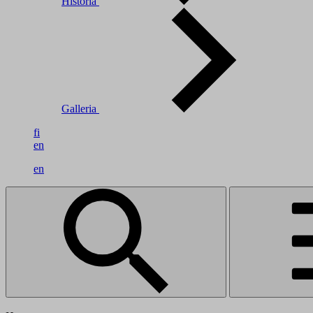
Historia
Galleria
fi
en
en