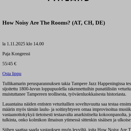
How Noisy Are The Rooms? (AT, CH, DE)
la
1.11.2025 klo 14.00
Paja Kongressi
55/45 €
Osta lippu
Tullikamarin perusparannuksen takia Tampere Jazz Happeningissa testa
sijoitettu 1800-luvun loppupuolella rakennettuihin punatiilisiin vetu
muistuttanee Tampereen teollisesta, työväenluokkaisesta historiasta.
Lauantaina näiden entisten veturitallien soveltuvuutta saa testaa en
määrin myös tämän laulu- ja soitinyhtyeen omaa improvisoitua musiikki
vastaanottokykyä tietoisesti testaavalta anarkistiselta kokoonpanolta, j
tulkinta, onko kolmikon ilmaisun ytimessä sittenkin sisäisen ja ulkois
Siihen saattaa saada vastauksen myös levyiltä, joita How Noisy Are