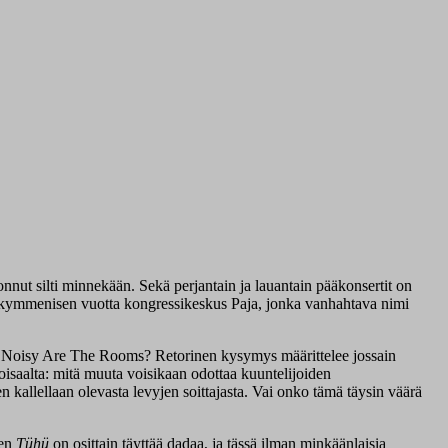
nut silti minnekään. Sekä perjantain ja lauantain pääkonsertit on
iin kymmenisen vuotta kongressikeskus Paja, jonka vanhahtava nimi
How Noisy Are The Rooms? Retorinen kysymys määrittelee jossain
oisaalta: mitä muuta voisikaan odottaa kuuntelijoiden
en kallellaan olevasta levyjen soittajasta. Vai onko tämä täysin väärä
nen
Tühü
on osittain täyttää dadaa, ja tässä ilman minkäänlaisia