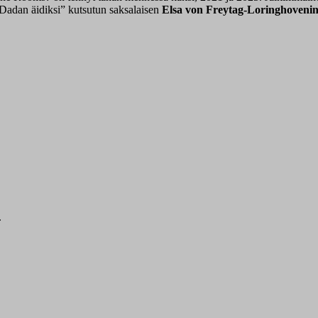
Dadan äidiksi” kutsutun saksalaisen
Elsa von Freytag-Loringhoveni
.