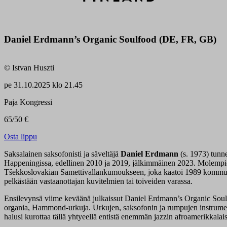
Daniel Erdmann’s Organic Soulfood (DE, FR, GB)
© Istvan Huszti
pe
31.10.2025 klo 21.45
Paja Kongressi
65/50 €
Osta lippu
Saksalainen saksofonisti ja säveltäjä
Daniel Erdmann
(s. 1973) tunne
Happeningissa, edellinen 2010 ja 2019, jälkimmäinen 2023. Molempie
Tšekkoslovakian Samettivallankumoukseen, joka kaatoi 1989 kommunistih
pelkästään vastaanottajan kuvitelmien tai toiveiden varassa.
Ensilevynsä viime keväänä julkaissut Daniel Erdmann’s Organic Soulfo
organia, Hammond-urkuja. Urkujen, saksofonin ja rumpujen instrumenta
halusi kurottaa tällä yhtyeellä entistä enemmän jazzin afroamerikkalai