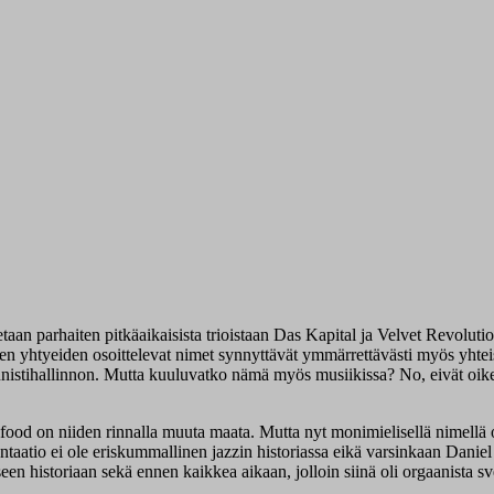
taan parhaiten pitkäaikaisista trioistaan Das Kapital ja Velvet Revolut
n yhtyeiden osoittelevat nimet synnyttävät ymmärrettävästi myös yhtei
allinnon. Mutta kuuluvatko nämä myös musiikissa? No, eivät oikeastaan,
od on niiden rinnalla muuta maata. Mutta nyt monimielisellä nimellä on
atio ei ole eriskummallinen jazzin historiassa eikä varsinkaan Daniel
seen historiaan sekä ennen kaikkea aikaan, jolloin siinä oli orgaanista