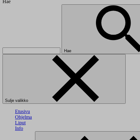
Hae
Hae
Sulje valikko
Etusivu
Ohjelma
Liput
Info