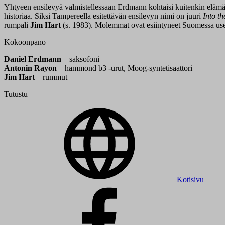
Yhtyeen ensilevyä valmistellessaan Erdmann kohtaisi kuitenkin elämän 
historiaa. Siksi Tampereella esitettävän ensilevyn nimi on juuri
Into t
rumpali
Jim Hart
(s. 1983). Molemmat ovat esiintyneet Suomessa useita
Kokoonpano
Daniel Erdmann
– saksofoni
Antonin Rayon
– hammond b3 -urut, Moog-syntetisaattori
Jim Hart
– rummut
Tutustu
Kotisivu