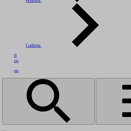
Historia
Galleria
fi
en
en