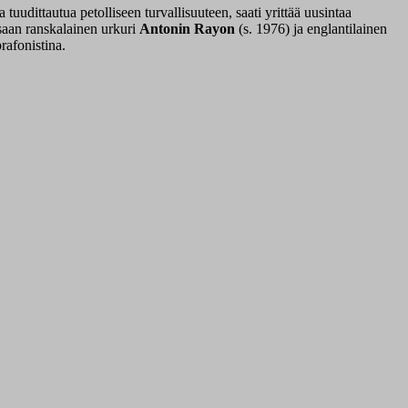
dittautua petolliseen turvallisuuteen, saati yrittää uusintaa
ssaan ranskalainen urkuri
Antonin Rayon
(s. 1976) ja englantilainen
rafonistina.