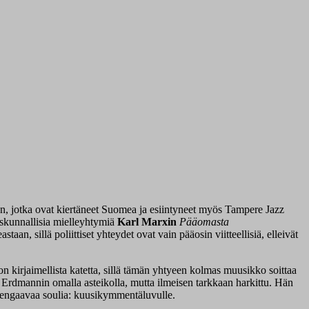
ion, jotka ovat kiertäneet Suomea ja esiintyneet myös Tampere Jazz
skunnallisia mielleyhtymiä
Karl Marxin
Pääomasta
 sillä poliittiset yhteydet ovat vain pääosin viitteellisiä, elleivät
 kirjaimellista katetta, sillä tämän yhtyeen kolmas muusikko soittaa
 Erdmannin omalla asteikolla, mutta ilmeisen tarkkaan harkittu. Hän
 svengaavaa soulia: kuusikymmentäluvulle.