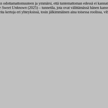
odottamattomuuteen ja ymmärsi, että tuntemattoman edessä ei kannata tuu
he Sweet Unknown
(2025) – tunnetila, jota ovat välittämässä hänen kan
 kertoja eri yhteyksissä, tosin jälkimmäinen aina toisessa roolissa, vib