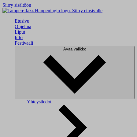
Siirry sisältöön
Siirry etusivulle
Etusivu
Ohjelma
Liput
Info
Festivaali
Avaa valikko
Yhteystiedot