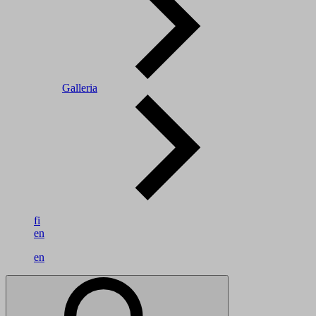
Galleria
fi
en
en