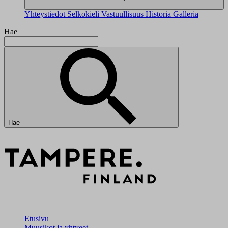
Yhteystiedot
Selkokieli
Vastuullisuus
Historia
Galleria
Hae
Hae
Etusivu
Muusikot ja yhtyeet