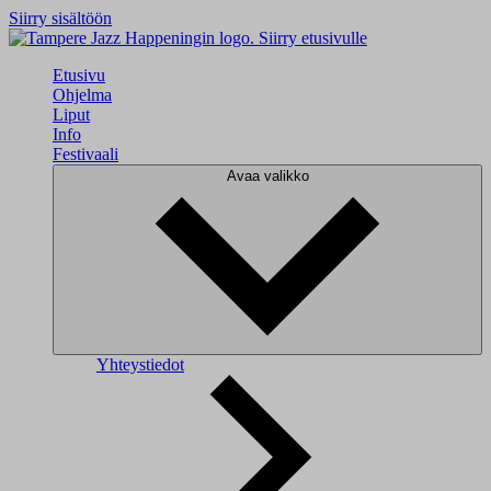
Siirry sisältöön
Siirry etusivulle
Etusivu
Ohjelma
Liput
Info
Festivaali
Avaa valikko
Yhteystiedot