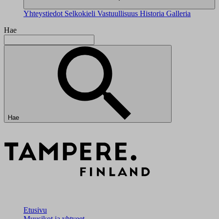
Yhteystiedot
Selkokieli
Vastuullisuus
Historia
Galleria
Hae
Hae
Etusivu
Muusikot ja yhtyeet