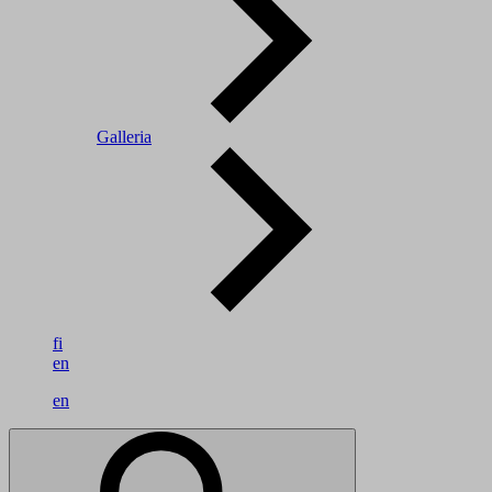
Galleria
fi
en
en