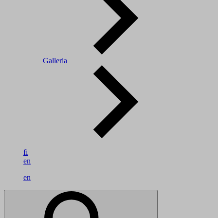
Galleria
fi
en
en