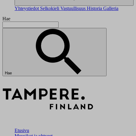
Yhteystiedot
Selkokieli
Vastuullisuus
Historia
Galleria
Hae
Hae
Etusivu
Muusikot ja yhtyeet