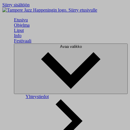
Siirry sisältöön
Siirry etusivulle
Etusivu
Ohjelma
Liput
Info
Festivaali
Avaa valikko
Yhteystiedot