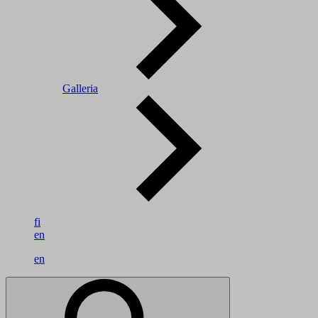
Galleria
fi
en
en