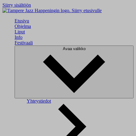
Siirry sisältöön
Siirry etusivulle
Etusivu
Ohjelma
Liput
Info
Festivaali
Avaa valikko
Yhteystiedot