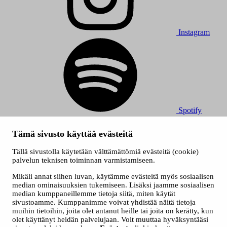
Instagram
Spotify
© 2026 Tampereen Musiikkijuhlat / Tampereen kaupunki.
Tämä sivusto käyttää evästeitä
Kaikki oikeudet muutoksiin pidätetään.
Evästeet
Tällä sivustolla käytetään välttämättömiä evästeitä (cookie)
Saavutettavuusseloste
palvelun teknisen toiminnan varmistamiseen.
Tietosuojaselosteet
Mikäli annat siihen luvan, käytämme evästeitä myös sosiaalisen
median ominaisuuksien tukemiseen. Lisäksi jaamme sosiaalisen
median kumppaneillemme tietoja siitä, miten käytät
sivustoamme. Kumppanimme voivat yhdistää näitä tietoja
muihin tietoihin, joita olet antanut heille tai joita on kerätty, kun
olet käyttänyt heidän palvelujaan. Voit muuttaa hyväksyntääsi