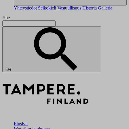
Yhteystiedot
Selkokieli
Vastuullisuus
Historia
Galleria
Hae
Hae
Etusivu
Muusikot ja yhtyeet