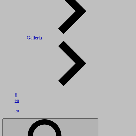
Galleria
fi
en
en