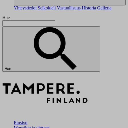
Yhteystiedot
Selkokieli
Vastuullisuus
Historia
Galleria
Hae
Hae
Etusivu
Muusikot ja yhtyeet