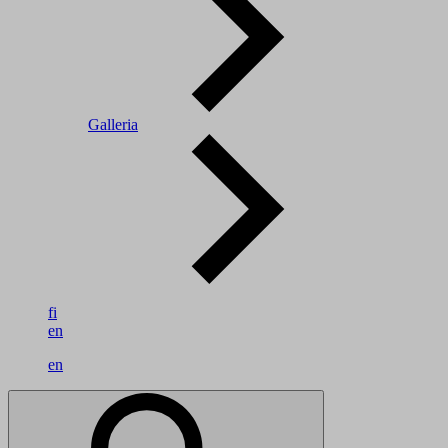
Galleria
fi
en
en