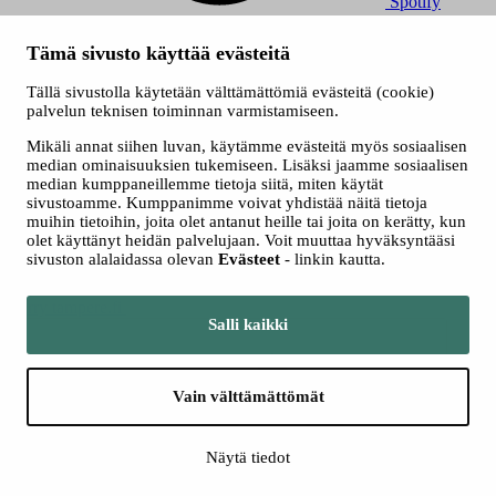
Spotify
© 2026 Tampereen Musiikkijuhlat / Tampereen kaupunki.
Tämä sivusto käyttää evästeitä
Kaikki oikeudet muutoksiin pidätetään.
Evästeet
Tällä sivustolla käytetään välttämättömiä evästeitä (cookie)
Saavutettavuusseloste
palvelun teknisen toiminnan varmistamiseen.
Tietosuojaselosteet
Mikäli annat siihen luvan, käytämme evästeitä myös sosiaalisen
median ominaisuuksien tukemiseen. Lisäksi jaamme sosiaalisen
median kumppaneillemme tietoja siitä, miten käytät
sivustoamme. Kumppanimme voivat yhdistää näitä tietoja
muihin tietoihin, joita olet antanut heille tai joita on kerätty, kun
olet käyttänyt heidän palvelujaan. Voit muuttaa hyväksyntääsi
sivuston alalaidassa olevan
Evästeet
- linkin kautta.
Siirry tampere.fi
Salli kaikki
Vain välttämättömät
Näytä tiedot
Takaisin ylös