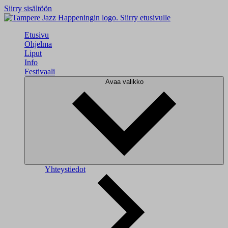
Siirry sisältöön
Siirry etusivulle
Etusivu
Ohjelma
Liput
Info
Festivaali
Avaa valikko
Yhteystiedot