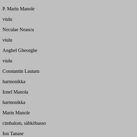
P. Marin Manole
viulu
Neculae Neascu
viulu
Anghel Gheorghe
viulu
Constantin Lautaru
harmonikka
Ionel Manola
harmonikka
Marin Manole
cimbalom, sähköbasso
Ion Tanase