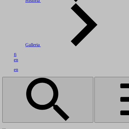
Historia
Galleria
fi
en
en