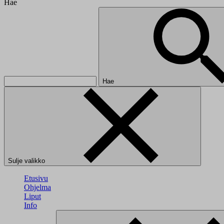
Hae
Hae
Sulje valikko
Etusivu
Ohjelma
Liput
Info