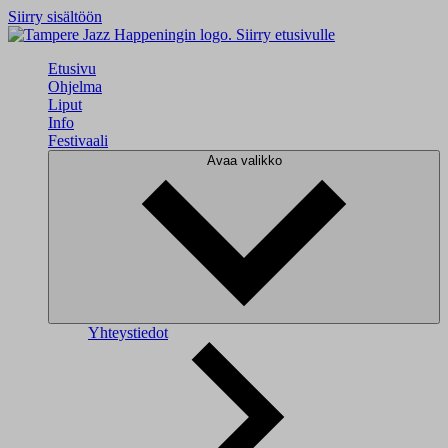
Siirry sisältöön
Siirry etusivulle
Etusivu
Ohjelma
Liput
Info
Festivaali
Avaa valikko
Yhteystiedot