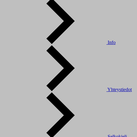
Info
Yhteystiedot
Selkokieli