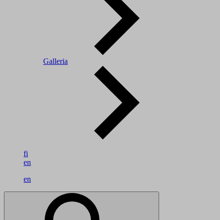
Galleria
fi
en
en