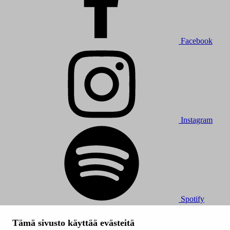
Facebook
Instagram
Spotify
© 2026 Tampereen Musiikkijuhlat / Tampereen kaupunki.
Tämä sivusto käyttää evästeitä
Kaikki oikeudet muutoksiin pidätetään.