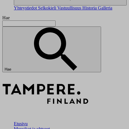
Yhteystiedot
Selkokieli
Vastuullisuus
Historia
Galleria
Hae
Hae
Etusivu
Muusikot ja yhtyeet