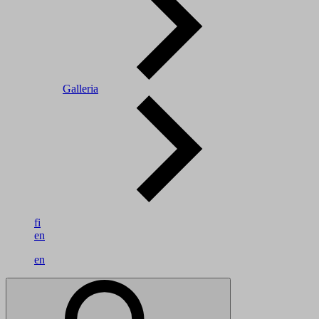
Galleria
fi
en
en