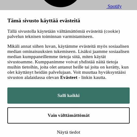
Spotify
© 2026 Tampereen Musiikkijuhlat / Tampereen kaupunki.
Tämä sivusto käyttää evästeitä
Kaikki oikeudet muutoksiin pidätetään.
Evästeet
Tällä sivustolla käytetään välttämättömiä evästeitä (cookie)
Saavutettavuusseloste
palvelun teknisen toiminnan varmistamiseen.
Tietosuojaselosteet
Mikäli annat siihen luvan, käytämme evästeitä myös sosiaalisen
median ominaisuuksien tukemiseen. Lisäksi jaamme sosiaalisen
median kumppaneillemme tietoja siitä, miten käytät
sivustoamme. Kumppanimme voivat yhdistää näitä tietoja
muihin tietoihin, joita olet antanut heille tai joita on kerätty, kun
olet käyttänyt heidän palvelujaan. Voit muuttaa hyväksyntääsi
sivuston alalaidassa olevan
Evästeet
- linkin kautta.
Siirry tampere.fi
Salli kaikki
Vain välttämättömät
Näytä tiedot