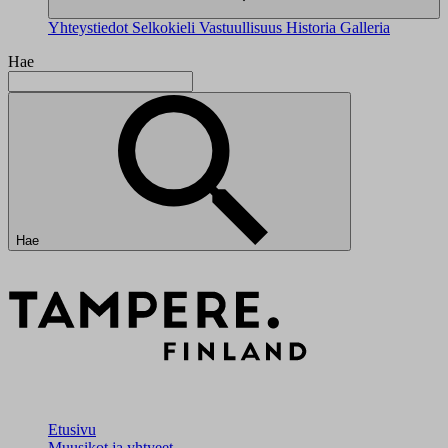
Yhteystiedot
Selkokieli
Vastuullisuus
Historia
Galleria
Hae
Hae
Etusivu
Muusikot ja yhtyeet