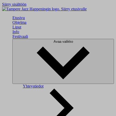
Siirry sisältöön
Siirry etusivulle
Etusivu
Ohjelma
Liput
Info
Festivaali
Avaa valikko
Yhteystiedot