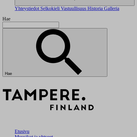
Yhteystiedot
Selkokieli
Vastuullisuus
Historia
Galleria
Hae
Hae
Etusivu
Muusikot ja yhtyeet