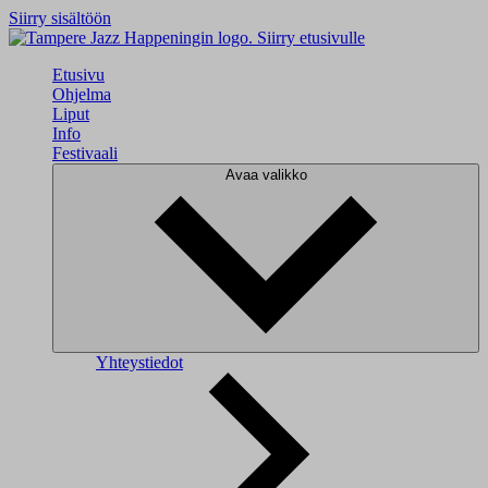
Siirry sisältöön
Siirry etusivulle
Etusivu
Ohjelma
Liput
Info
Festivaali
Avaa valikko
Yhteystiedot