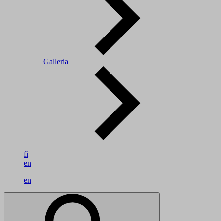
Galleria
fi
en
en