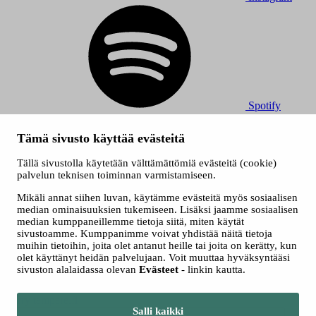
Spotify
© 2026 Tampereen Musiikkijuhlat / Tampereen kaupunki.
Tämä sivusto käyttää evästeitä
Kaikki oikeudet muutoksiin pidätetään.
Evästeet
Tällä sivustolla käytetään välttämättömiä evästeitä (cookie)
Saavutettavuusseloste
palvelun teknisen toiminnan varmistamiseen.
Tietosuojaselosteet
Mikäli annat siihen luvan, käytämme evästeitä myös sosiaalisen
median ominaisuuksien tukemiseen. Lisäksi jaamme sosiaalisen
median kumppaneillemme tietoja siitä, miten käytät
sivustoamme. Kumppanimme voivat yhdistää näitä tietoja
muihin tietoihin, joita olet antanut heille tai joita on kerätty, kun
olet käyttänyt heidän palvelujaan. Voit muuttaa hyväksyntääsi
sivuston alalaidassa olevan
Evästeet
- linkin kautta.
Siirry tampere.fi
Salli kaikki