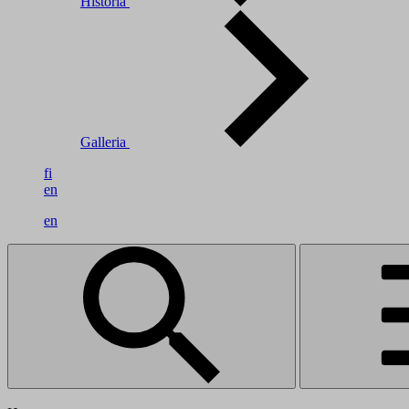
Historia
Galleria
fi
en
en