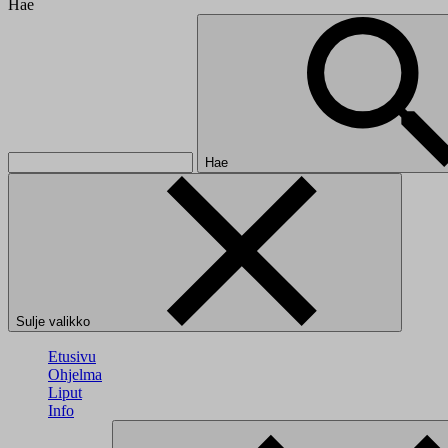
Hae
Hae
Sulje valikko
Etusivu
Ohjelma
Liput
Info