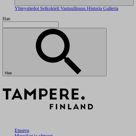
Yhteystiedot
Selkokieli
Vastuullisuus
Historia
Galleria
Hae
Hae
Etusivu
Muusikot ja yhtyeet