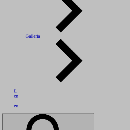
Galleria
fi
en
en