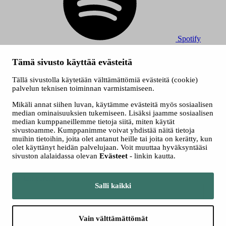
Spotify
© 2026 Tampereen Musiikkijuhlat / Tampereen kaupunki.
Tämä sivusto käyttää evästeitä
Kaikki oikeudet muutoksiin pidätetään.
Evästeet
Tällä sivustolla käytetään välttämättömiä evästeitä (cookie)
Saavutettavuusseloste
palvelun teknisen toiminnan varmistamiseen.
Tietosuojaselosteet
Mikäli annat siihen luvan, käytämme evästeitä myös sosiaalisen
median ominaisuuksien tukemiseen. Lisäksi jaamme sosiaalisen
median kumppaneillemme tietoja siitä, miten käytät
sivustoamme. Kumppanimme voivat yhdistää näitä tietoja
muihin tietoihin, joita olet antanut heille tai joita on kerätty, kun
olet käyttänyt heidän palvelujaan. Voit muuttaa hyväksyntääsi
sivuston alalaidassa olevan
Evästeet
- linkin kautta.
Siirry tampere.fi
Salli kaikki
Vain välttämättömät