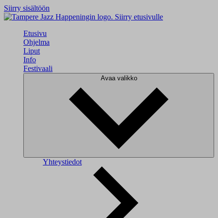
Siirry sisältöön
Siirry etusivulle
Etusivu
Ohjelma
Liput
Info
Festivaali
Avaa valikko
Yhteystiedot