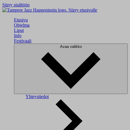
Siirry sisältöön
Siirry etusivulle
Etusivu
Ohjelma
Liput
Info
Festivaali
Avaa valikko
Yhteystiedot