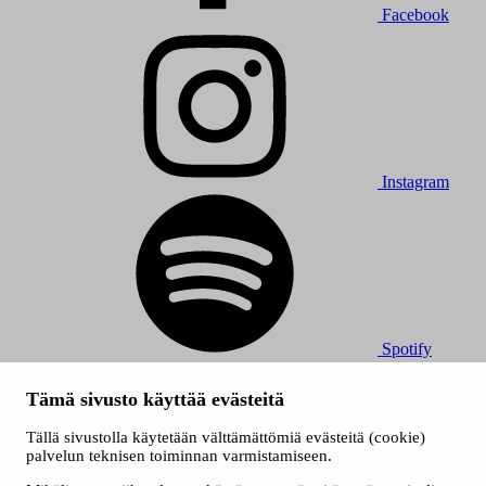
Facebook
Instagram
Spotify
© 2026 Tampereen Musiikkijuhlat / Tampereen kaupunki.
Tämä sivusto käyttää evästeitä
Kaikki oikeudet muutoksiin pidätetään.
Evästeet
Tällä sivustolla käytetään välttämättömiä evästeitä (cookie)
Saavutettavuusseloste
palvelun teknisen toiminnan varmistamiseen.
Tietosuojaselosteet