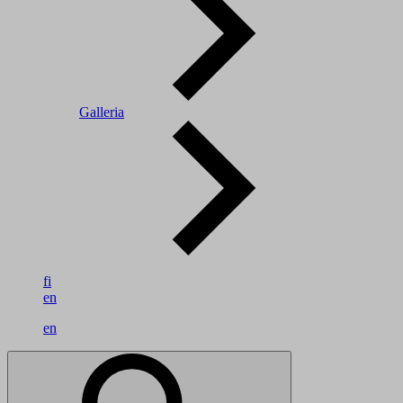
Galleria
fi
en
en