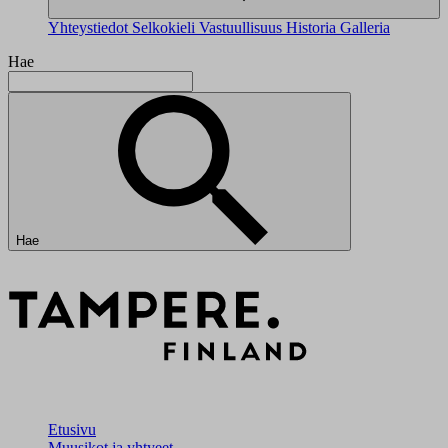
Yhteystiedot
Selkokieli
Vastuullisuus
Historia
Galleria
Hae
Hae
Etusivu
Muusikot ja yhtyeet