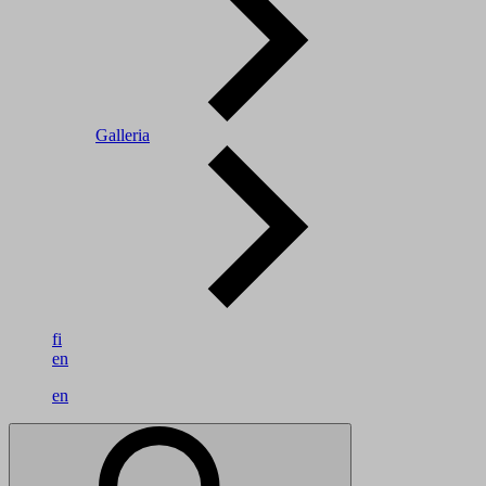
Galleria
fi
en
en