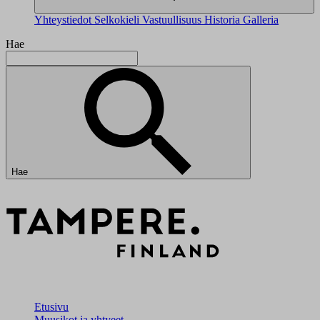
Yhteystiedot
Selkokieli
Vastuullisuus
Historia
Galleria
Hae
Hae
Etusivu
Muusikot ja yhtyeet