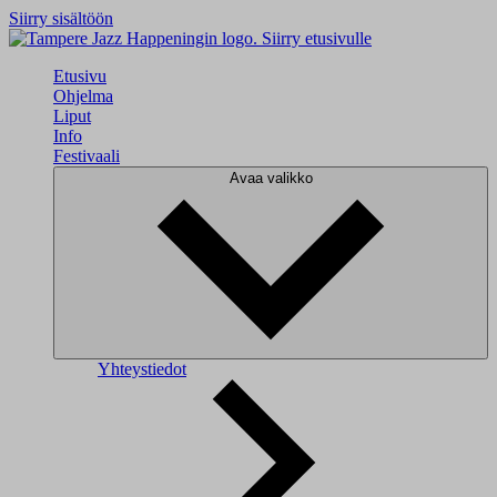
Siirry sisältöön
Siirry etusivulle
Etusivu
Ohjelma
Liput
Info
Festivaali
Avaa valikko
Yhteystiedot