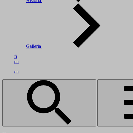
Historia
Galleria
fi
en
en