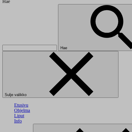
Hae
Hae
Sulje valikko
Etusivu
Ohjelma
Liput
Info