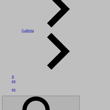
Galleria
fi
en
en