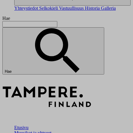
Yhteystiedot
Selkokieli
Vastuullisuus
Historia
Galleria
Hae
Hae
Etusivu
Muusikot ja yhtyeet