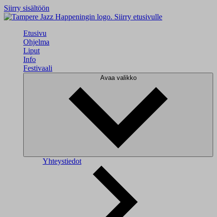
Siirry sisältöön
Siirry etusivulle
Etusivu
Ohjelma
Liput
Info
Festivaali
Avaa valikko
Yhteystiedot