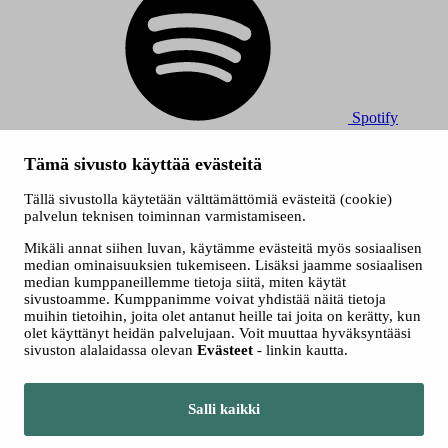
Spotify
© 2026 Tampereen Musiikkijuhlat / Tampereen kaupunki.
Tämä sivusto käyttää evästeitä
Kaikki oikeudet muutoksiin pidätetään.
Evästeet
Tällä sivustolla käytetään välttämättömiä evästeitä (cookie)
Saavutettavuusseloste
palvelun teknisen toiminnan varmistamiseen.
Tietosuojaselosteet
Mikäli annat siihen luvan, käytämme evästeitä myös sosiaalisen
median ominaisuuksien tukemiseen. Lisäksi jaamme sosiaalisen
median kumppaneillemme tietoja siitä, miten käytät
sivustoamme. Kumppanimme voivat yhdistää näitä tietoja
muihin tietoihin, joita olet antanut heille tai joita on kerätty, kun
olet käyttänyt heidän palvelujaan. Voit muuttaa hyväksyntääsi
sivuston alalaidassa olevan
Evästeet
- linkin kautta.
Siirry tampere.fi
Salli kaikki