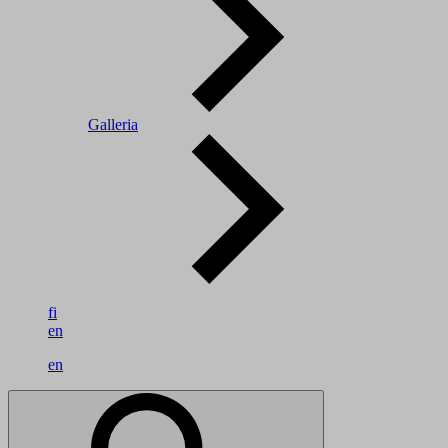
Galleria
fi
en
en