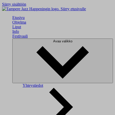
Siirry sisältöön
Siirry etusivulle
Etusivu
Ohjelma
Liput
Info
Festivaali
Avaa valikko
Yhteystiedot