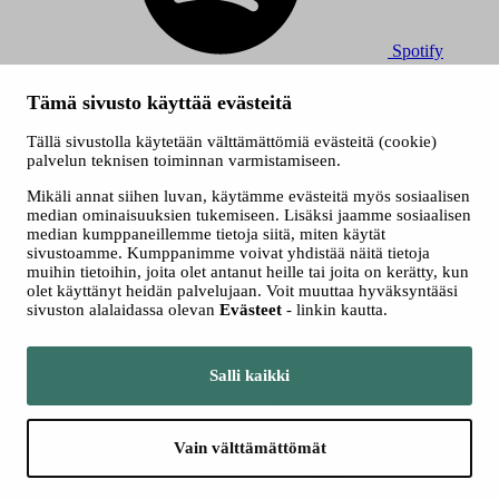
Spotify
© 2026 Tampereen Musiikkijuhlat / Tampereen kaupunki.
Tämä sivusto käyttää evästeitä
Kaikki oikeudet muutoksiin pidätetään.
Evästeet
Tällä sivustolla käytetään välttämättömiä evästeitä (cookie)
Saavutettavuusseloste
palvelun teknisen toiminnan varmistamiseen.
Tietosuojaselosteet
Mikäli annat siihen luvan, käytämme evästeitä myös sosiaalisen
median ominaisuuksien tukemiseen. Lisäksi jaamme sosiaalisen
median kumppaneillemme tietoja siitä, miten käytät
sivustoamme. Kumppanimme voivat yhdistää näitä tietoja
muihin tietoihin, joita olet antanut heille tai joita on kerätty, kun
olet käyttänyt heidän palvelujaan. Voit muuttaa hyväksyntääsi
sivuston alalaidassa olevan
Evästeet
- linkin kautta.
Siirry tampere.fi
Salli kaikki
Vain välttämättömät