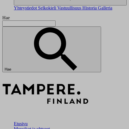
Yhteystiedot
Selkokieli
Vastuullisuus
Historia
Galleria
Hae
Hae
Etusivu
Muusikot ja yhtyeet