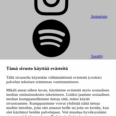
Instagram
Spotify
© 2026 Tampereen Musiikkijuhlat / Tampereen kaupunki.
Tämä sivusto käyttää evästeitä
Kaikki oikeudet muutoksiin pidätetään.
Evästeet
Tällä sivustolla käytetään välttämättömiä evästeitä (cookie)
Saavutettavuusseloste
palvelun teknisen toiminnan varmistamiseen.
Tietosuojaselosteet
Mikäli annat siihen luvan, käytämme evästeitä myös sosiaalisen
median ominaisuuksien tukemiseen. Lisäksi jaamme sosiaalisen
median kumppaneillemme tietoja siitä, miten käytät
sivustoamme. Kumppanimme voivat yhdistää näitä tietoja
muihin tietoihin, joita olet antanut heille tai joita on kerätty, kun
olet käyttänyt heidän palvelujaan. Voit muuttaa hyväksyntääsi