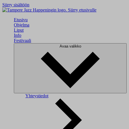
Siirry sisältöön
Siirry etusivulle
Etusivu
Ohjelma
Liput
Info
Festivaali
Avaa valikko
Yhteystiedot