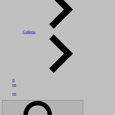
Galleria
fi
en
en