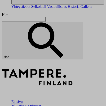
Yhteystiedot
Selkokieli
Vastuullisuus
Historia
Galleria
Hae
Hae
Etusivu
Muusikot ja yhtyeet