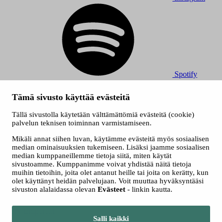
Spotify
© 2026 Tampereen Musiikkijuhlat / Tampereen kaupunki.
Tämä sivusto käyttää evästeitä
Kaikki oikeudet muutoksiin pidätetään.
Evästeet
Tällä sivustolla käytetään välttämättömiä evästeitä (cookie)
Saavutettavuusseloste
palvelun teknisen toiminnan varmistamiseen.
Tietosuojaselosteet
Mikäli annat siihen luvan, käytämme evästeitä myös sosiaalisen
median ominaisuuksien tukemiseen. Lisäksi jaamme sosiaalisen
median kumppaneillemme tietoja siitä, miten käytät
sivustoamme. Kumppanimme voivat yhdistää näitä tietoja
muihin tietoihin, joita olet antanut heille tai joita on kerätty, kun
olet käyttänyt heidän palvelujaan. Voit muuttaa hyväksyntääsi
sivuston alalaidassa olevan
Evästeet
- linkin kautta.
Siirry tampere.fi
Salli kaikki