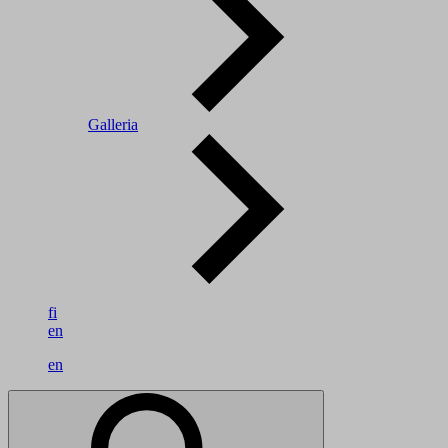
Galleria
fi
en
en