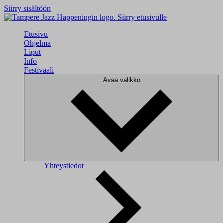
Siirry sisältöön
Siirry etusivulle
Etusivu
Ohjelma
Liput
Info
Festivaali
Avaa valikko
Yhteystiedot