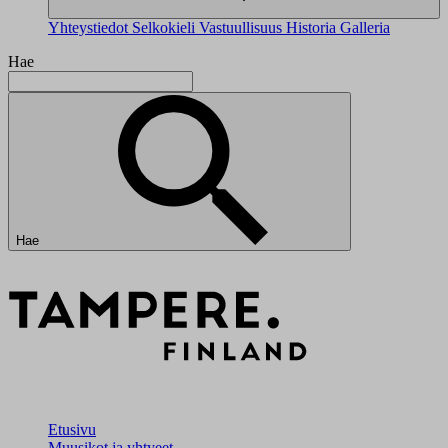
Yhteystiedot
Selkokieli
Vastuullisuus
Historia
Galleria
Hae
Hae
Etusivu
Muusikot ja yhtyeet