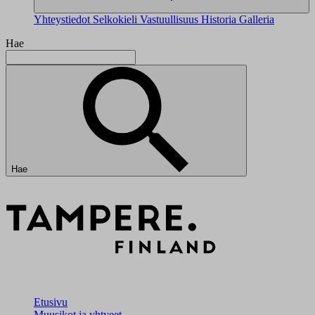
Yhteystiedot
Selkokieli
Vastuullisuus
Historia
Galleria
Hae
Hae
Etusivu
Muusikot ja yhtyeet