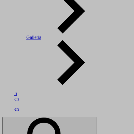
Galleria
fi
en
en