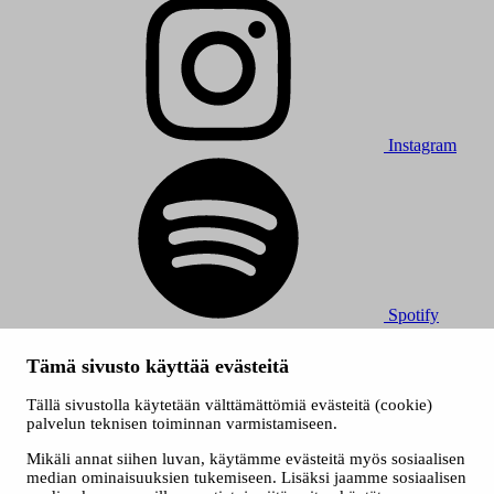
Instagram
Spotify
© 2026 Tampereen Musiikkijuhlat / Tampereen kaupunki.
Tämä sivusto käyttää evästeitä
Kaikki oikeudet muutoksiin pidätetään.
Evästeet
Tällä sivustolla käytetään välttämättömiä evästeitä (cookie)
Saavutettavuusseloste
palvelun teknisen toiminnan varmistamiseen.
Tietosuojaselosteet
Mikäli annat siihen luvan, käytämme evästeitä myös sosiaalisen
median ominaisuuksien tukemiseen. Lisäksi jaamme sosiaalisen