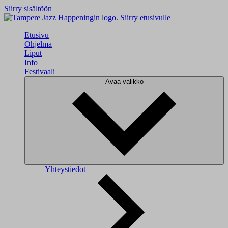
Siirry sisältöön
Siirry etusivulle
Etusivu
Ohjelma
Liput
Info
Festivaali
Avaa valikko
Yhteystiedot