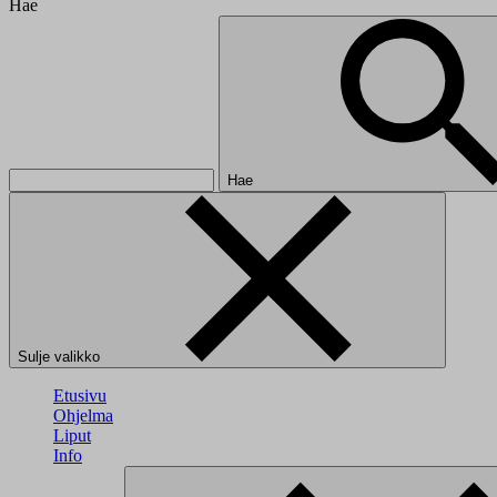
Hae
Hae
Sulje valikko
Etusivu
Ohjelma
Liput
Info