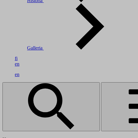
Historia
Galleria
fi
en
en