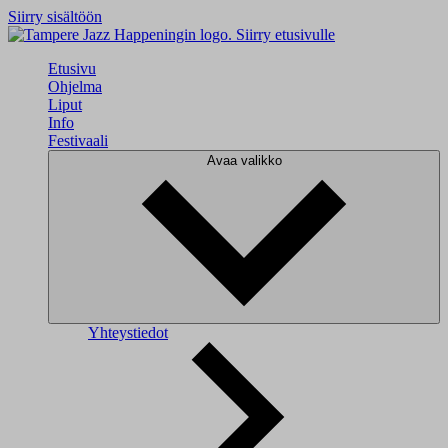
Siirry sisältöön
Siirry etusivulle
Etusivu
Ohjelma
Liput
Info
Festivaali
Avaa valikko
Yhteystiedot