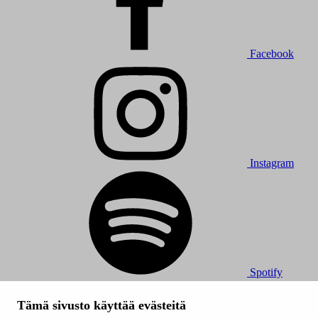
Facebook
Instagram
Spotify
© 2026 Tampereen Musiikkijuhlat / Tampereen kaupunki.
Tämä sivusto käyttää evästeitä
Kaikki oikeudet muutoksiin pidätetään.