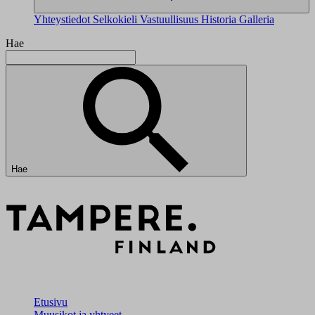
Yhteystiedot
Selkokieli
Vastuullisuus
Historia
Galleria
Hae
Hae
Etusivu
Muusikot ja yhtyeet