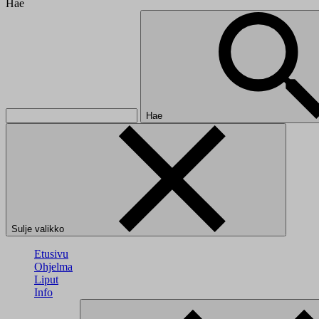
Hae
Hae
Sulje valikko
Etusivu
Ohjelma
Liput
Info