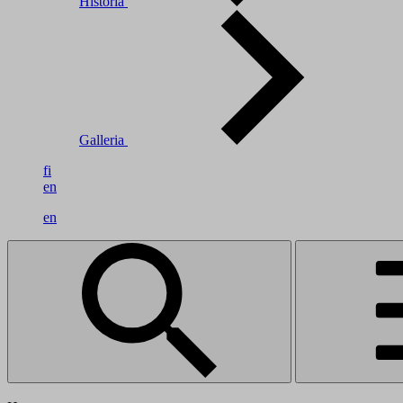
Historia
Galleria
fi
en
en